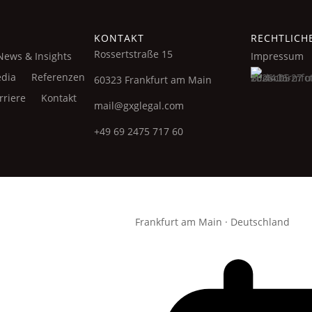
KONTAKT
RECHTLICH
Rossertstraße 15
News & Insights
Impressum
dia
Referenzen
60323 Frankfurt am Main
rriere
Kontakt
mail@gxglegal.com
+49 69 2475 717 60
Frankfurt am Main · Deutschland