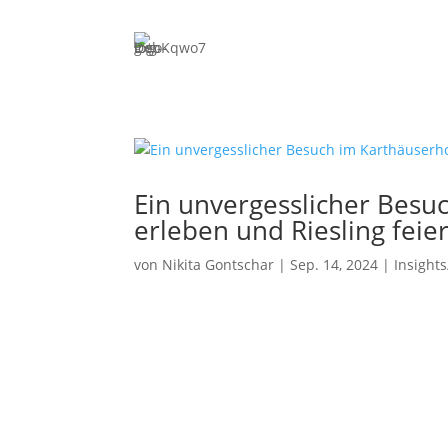
Expertise
Merge
Unterneh
bis zum 
Priva
Investit
ESOP/VS
Ein unvergesslicher Besu
and-Build
erleben und Riesling feie
Fina
von
Nikita Gontschar
|
Sep. 14, 2024
|
Insight
Bankaufsi
Erlaubni
Proz
Rechtsstr
Unterneh
Priva