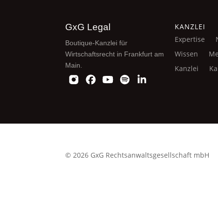
GxG Legal
KANZLEI
Expertise
Boutique-Kanzlei für
Wissen
Me
Wirtschaftsrecht in Frankfurt am
Main.
Kanzlei
Ka
© 2026 GxG Rechtsanwaltsgesellschaft mbH