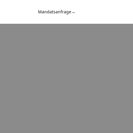
Mandatsanfrage
→
Kontakt
d
n,
,