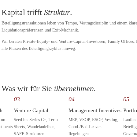
Kapital trifft
Struktur
.
Beteiligungstransaktionen leben von Tempo, Vertragsdisziplin und einem klar
Liquidationspräferenzen und Exit-Mechanik.
Wir beraten Private-Equity- und Venture-Capital-Investoren, Family Offices,
alle Phasen des Beteiligungszyklus hinweg.
Was wir für Sie
übernehmen.
03
04
05
h
Venture Capital
Management Incentives
Portf
-on-
Seed bis Series C+, Term
MEP, VSOP, ESOP, Vesting,
Laufend
stments.
Sheets, Wandelanleihen,
Good-/Bad-Leaver-
Beteili
SAFE-Strukturen.
Regelungen.
Governa