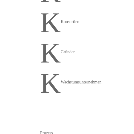
K
Konsortien
K
Gründer
K
Wachstumsunternehmen
Prozess