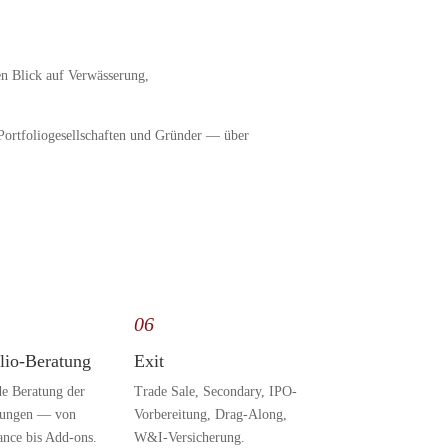
en Blick auf Verwässerung,
 Portfoliogesellschaften und Gründer — über
06
olio-Beratung
Exit
e Beratung der
Trade Sale, Secondary, IPO-
gungen — von
Vorbereitung, Drag-Along,
nce bis Add-ons.
W&I-Versicherung.