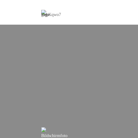
Expertise
Merge
Unterneh
bis zum 
Priva
Investit
ESOP/VS
and-Build
Fina
Bankaufsi
Erlaubni
Proz
Rechtsstr
Unterneh
Priva