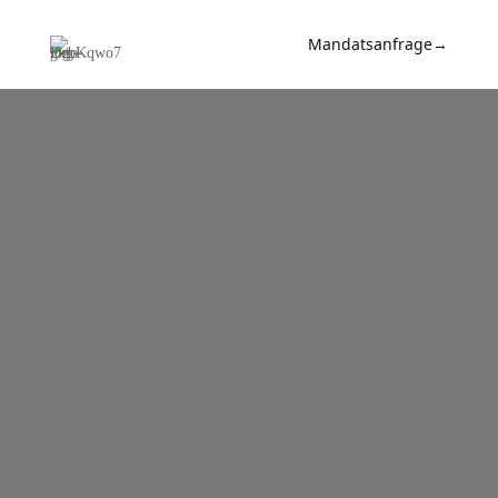
Mandatsanfrage
→
Expertise
News &
Insights
Wissen
Referenzen
Kanzlei
Kontakt