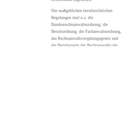
Die maßgeblichen berufsrechtlichen
Regelungen sind u.a. die
Bundesrechtsanwaltsordnung, die
Berufsordnung, die Fachanwaltsordnung,
das Rechtsanwaltsvergütungsgesetz und
die Berufsregeln der Rechtsanwälte der
Europäischen Union. Sie finden sich
unter www.brak.de in der Rubrik
"Berufsrecht".
ONLINE-
STREITBEILEGUNGSPLATTFORM
UND
VERBRAUCHERSTREITBEILEGUNG
Die Europäische Kommission stellt eine
Plattform zur Online-Streitbeilegung
bereit, die Sie hier verlinkt finden.