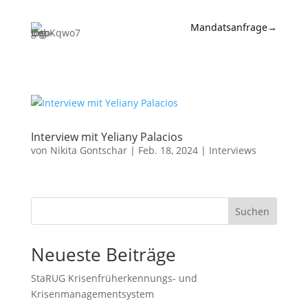
Mandatsanfrage
→
Expertise
News &
Insights
Interview mit Yeliany Palacios
Wissen
von
Nikita Gontschar
|
Feb. 18, 2024
|
Interviews
Referenzen
Kanzlei
Suchen
Kontakt
Neueste Beiträge
StaRUG Krisenfrüherkennungs- und
Krisenmanagementsystem