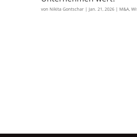
UHNWIs, 
Familien
von
Nikita Gontschar
|
Jan. 21, 2026
|
M&A
,
Wi
Vermögen
Akqui
Buy-
Entrepren
Buy-and-
Pro 
Beratung
gemeinnü
Stiftunge