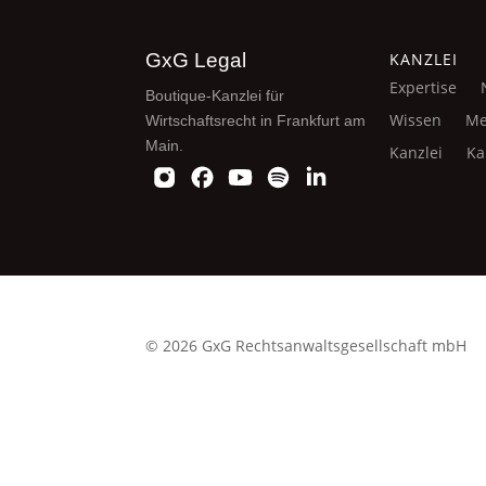
GxG Legal
KANZLEI
Expertise
Boutique-Kanzlei für
Wissen
Me
Wirtschaftsrecht in Frankfurt am
Main.
Kanzlei
Ka
© 2026 GxG Rechtsanwaltsgesellschaft mbH