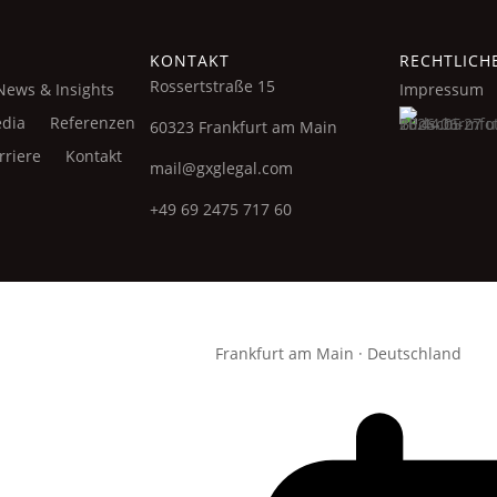
KONTAKT
RECHTLICH
Rossertstraße 15
News & Insights
Impressum
dia
Referenzen
60323 Frankfurt am Main
rriere
Kontakt
mail@gxglegal.com
+49 69 2475 717 60
Frankfurt am Main · Deutschland