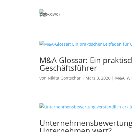
Expertise
Merge
Unterneh
bis zum 
Priva
Investit
ESOP/VS
M&A-Glossar: Ein praktis
and-Build
Geschäftsführer
Fina
von
Nikita Gontschar
|
März 3, 2026
|
M&A
,
Wi
Bankaufsi
Erlaubni
Proz
Rechtsstr
Unterneh
Unternehmensbewertung ve
Unternehmen wert?
Priva