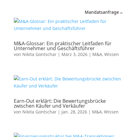
Mandatsanfrage
→
Expertise
News &
M&A-Glossar: Ein praktischer Leitfaden für
Insights
Unternehmer und Geschäftsführer
von
Nikita Gontschar
|
März 3, 2026
|
M&A
,
Wissen
Wissen
Referenzen
Kanzlei
Kontakt
Earn-Out erklärt: Die Bewertungsbrücke
zwischen Käufer und Verkäufer
von
Nikita Gontschar
|
Jan. 28, 2026
|
M&A
,
Wissen