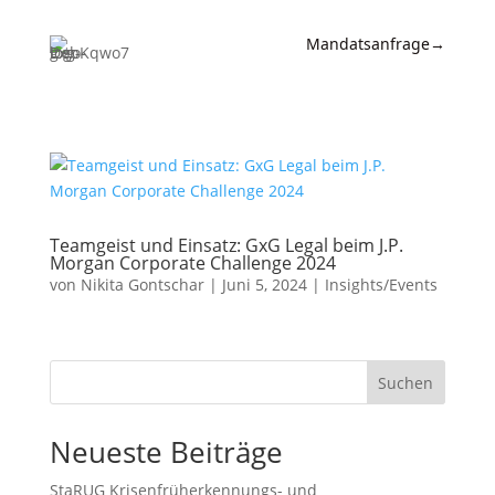
Mandatsanfrage
→
Expertise
News &
Insights
Wissen
Teamgeist und Einsatz: GxG Legal beim J.P.
Morgan Corporate Challenge 2024
Referenzen
von
Nikita Gontschar
|
Juni 5, 2024
|
Insights/Events
Kanzlei
Kontakt
Suchen
Neueste Beiträge
StaRUG Krisenfrüherkennungs- und