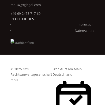
mail@gxglegal.com
+49 69 2475 717 60
RECHTLICHES
Impressum
Datenschutz
© 2026 GxG
Frankfurt am Main ·
Rechtsanwaltsgesellschaft
Deutschland
mbH