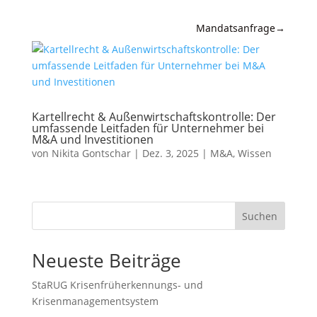
Mandatsanfrage
→
Expertise
News &
Insights
Kartellrecht & Außenwirtschaftskontrolle: Der
umfassende Leitfaden für Unternehmer bei
M&A und Investitionen
Wissen
von
Nikita Gontschar
|
Dez. 3, 2025
|
M&A
,
Wissen
Referenzen
Kanzlei
Suchen
Kontakt
Neueste Beiträge
StaRUG Krisenfrüherkennungs- und
Krisenmanagementsystem