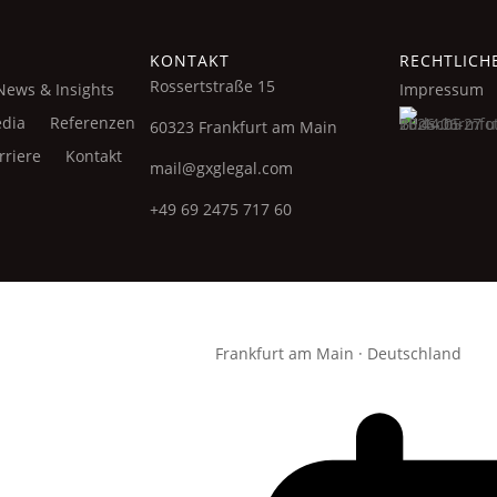
KONTAKT
RECHTLICH
Rossertstraße 15
News & Insights
Impressum
dia
Referenzen
60323 Frankfurt am Main
rriere
Kontakt
mail@gxglegal.com
+49 69 2475 717 60
Frankfurt am Main · Deutschland