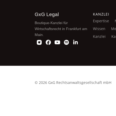
GxG Legal
KANZLEI
Expertise
Boutique-Kanzlei für
Wissen
Me
Wirtschaftsrecht in Frankfurt am
Main.
Kanzlei
Ka
© 2026 GxG Rechtsanwaltsgesellschaft mbH