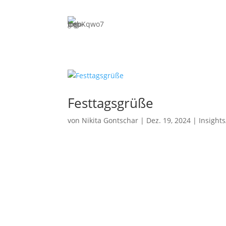
Expertise
Merge
Unterneh
bis zum 
Priva
Investit
ESOP/VS
Festtagsgrüße
and-Build
von
Nikita Gontschar
|
Dez. 19, 2024
|
Insight
Fina
Bankaufsi
Erlaubni
Proz
Rechtsstr
Unterneh
Priva