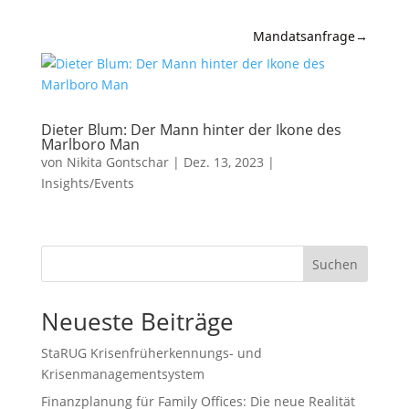
Mandatsanfrage
→
Expertise
News &
Dieter Blum: Der Mann hinter der Ikone des
Insights
Marlboro Man
von
Nikita Gontschar
|
Dez. 13, 2023
|
Wissen
Insights/Events
Referenzen
Kanzlei
Suchen
Kontakt
Neueste Beiträge
StaRUG Krisenfrüherkennungs- und
Krisenmanagementsystem
Finanzplanung für Family Offices: Die neue Realität