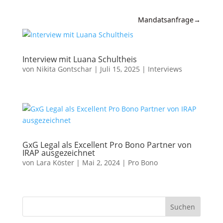
Mandatsanfrage
→
Expertise
Interview mit Luana Schultheis
News &
von
Nikita Gontschar
|
Juli 15, 2025
|
Interviews
Insights
Wissen
Referenzen
Kanzlei
GxG Legal als Excellent Pro Bono Partner von
IRAP ausgezeichnet
von
Lara Köster
|
Mai 2, 2024
|
Pro Bono
Kontakt
Suchen