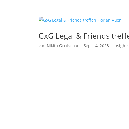
Expertise
Merge
Unterneh
bis zum 
GxG Legal & Friends treff
Priva
von
Nikita Gontschar
|
Sep. 14, 2023
|
Insight
Investit
ESOP/VS
and-Build
Fina
Bankaufsi
Erlaubni
Proz
Rechtsstr
Unterneh
Priva