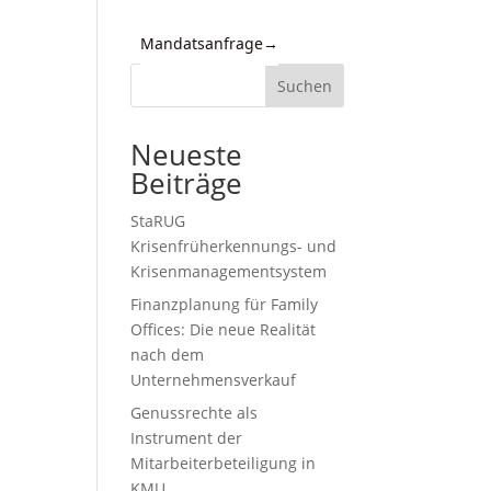
Mandatsanfrage
→
Kontakt
Suchen
d
n,
Neueste
Beiträge
StaRUG
Krisenfrüherkennungs- und
Krisenmanagementsystem
Finanzplanung für Family
Offices: Die neue Realität
nach dem
Unternehmensverkauf
,
Genussrechte als
Instrument der
Mitarbeiterbeteiligung in
KMU