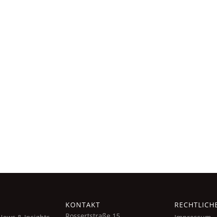
Family Office, Wegzug,
Zukunft sichern durch Übergabe, Ex
verfassung,
Readiness
sstrukturierung
sition, Unternehmenskauf,
Joint Ventures
Side
Strategische Partnerschaften &
eurship trough Acquisition,
Kooperationen
Build, Add-ons
Bono
sdienstleistungen für
tzige Organisationen,
n und soziale Projekte
KONTAKT
RECHTLICH
Rossertstraße 15