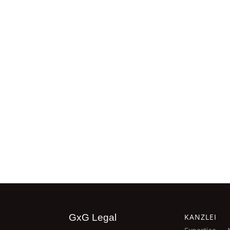
UHNWIs, 
Familien
Vermögen
Akqui
Buy-
Entrepren
Buy-and-
Pro 
Beratung
gemeinnü
Stiftunge
GxG Legal
KANZLEI