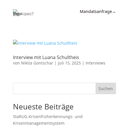
Mandatsanfrage
→
Expertise
News &
Insights
Interview mit Luana Schultheis
Wissen
von
Nikita Gontschar
|
Juli 15, 2025
|
Interviews
Referenzen
Kanzlei
Suchen
Kontakt
Neueste Beiträge
StaRUG Krisenfrüherkennungs- und
Krisenmanagementsystem