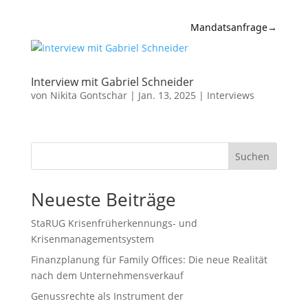
Mandatsanfrage
→
Expertise
Interview mit Gabriel Schneider
News &
von
Nikita Gontschar
|
Jan. 13, 2025
|
Interviews
Insights
Wissen
Suchen
Referenzen
Neueste Beiträge
Kanzlei
StaRUG Krisenfrüherkennungs- und
Kontakt
Krisenmanagementsystem
Finanzplanung für Family Offices: Die neue Realität
nach dem Unternehmensverkauf
Genussrechte als Instrument der