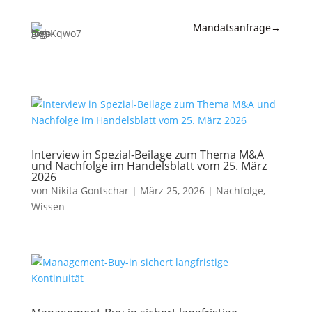
Mandatsanfrage
→
Expertise
News &
Insights
Wissen
Interview in Spezial-Beilage zum Thema M&A
und Nachfolge im Handelsblatt vom 25. März
Referenzen
2026
von
Nikita Gontschar
|
März 25, 2026
|
Nachfolge
,
Kanzlei
Wissen
Kontakt