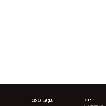
UHNWIs, 
Familien
Vermögen
Akqui
Buy-
Entrepren
Buy-and-
Pro 
Beratung
gemeinnü
Stiftunge
GxG Legal
KANZLEI
Expertise