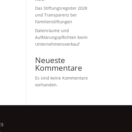
it
Das Stiftungsregister 2028
und Transparenz bei
Familienstiftungen
Datenräume und
Aufklärungspflichten beim
Unternehmensverkauf
Neueste
Kommentare
Es sind keine Kommentare
vorhanden.
ES
m