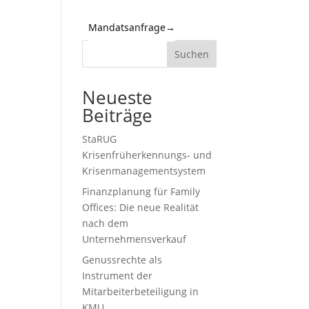
Mandatsanfrage
→
Kontakt
Suchen
d
n,
Neueste
Beiträge
StaRUG
Krisenfrüherkennungs- und
Krisenmanagementsystem
Finanzplanung für Family
Offices: Die neue Realität
nach dem
Unternehmensverkauf
,
Genussrechte als
Instrument der
Mitarbeiterbeteiligung in
KMU