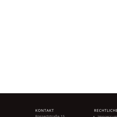
Family Office, Wegzug,
Zukunft sichern durch Übergabe, Ex
verfassung,
Readiness
sstrukturierung
sition, Unternehmenskauf,
Joint Ventures
Side
Strategische Partnerschaften &
eurship trough Acquisition,
Kooperationen
Build, Add-ons
Bono
sdienstleistungen für
tzige Organisationen,
n und soziale Projekte
KONTAKT
RECHTLICH
Rossertstraße 15
Impressu