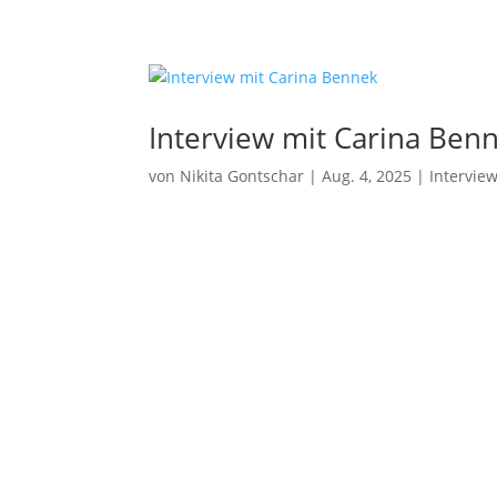
Expertise
Merge
Unterneh
bis zum 
Interview mit Carina Ben
Priva
von
Nikita Gontschar
|
Aug. 4, 2025
|
Intervie
Investit
ESOP/VS
and-Build
Fina
Bankaufsi
Erlaubni
Proz
Rechtsstr
Unterneh
Priva