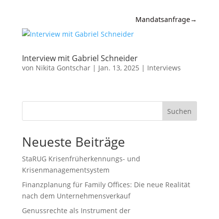
Mandatsanfrage
→
Expertise
Interview mit Gabriel Schneider
News &
von
Nikita Gontschar
|
Jan. 13, 2025
|
Interviews
Insights
Wissen
Suchen
Referenzen
Neueste Beiträge
Kanzlei
StaRUG Krisenfrüherkennungs- und
Kontakt
Krisenmanagementsystem
Finanzplanung für Family Offices: Die neue Realität
nach dem Unternehmensverkauf
Genussrechte als Instrument der