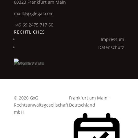
60323 Frankfurt am Main
mail@gxglegal.com
+49 69 2475 717 60
RECHTLICHES
Impressum
Datenschutz
© 2026 GxG
Frankfurt am Main ·
Rechtsanwaltsgesellschaft
Deutschland
mbH