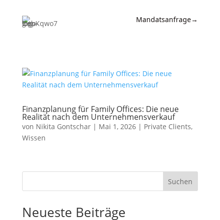
Mandatsanfrage
→
Expertise
News &
Insights
Wissen
Finanzplanung für Family Offices: Die neue
Realität nach dem Unternehmensverkauf
Referenzen
von
Nikita Gontschar
|
Mai 1, 2026
|
Private Clients
,
Wissen
Kanzlei
Kontakt
Suchen
Neueste Beiträge