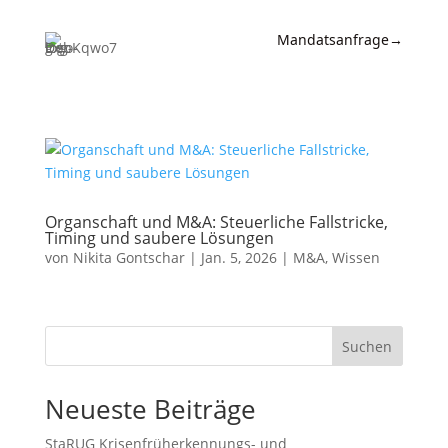
Mandatsanfrage
→
Expertise
News &
Insights
Wissen
Organschaft und M&A: Steuerliche Fallstricke,
Timing und saubere Lösungen
Referenzen
von
Nikita Gontschar
|
Jan. 5, 2026
|
M&A
,
Wissen
Kanzlei
Kontakt
Suchen
Neueste Beiträge
StaRUG Krisenfrüherkennungs- und