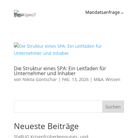
Mandatsanfrage
→
Expertise
News &
Insights
Wissen
Die Struktur eines SPA: Ein Leitfaden für
Unternehmer und Inhaber
Referenzen
von
Nikita Gontschar
|
Feb. 13, 2026
|
M&A
,
Wissen
Kanzlei
Kontakt
Suchen
Neueste Beiträge
StaRUG Krisenfrüherkennungs- und