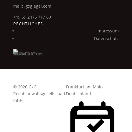
mail@gxglegal.com
+49 69 2475 717 60
RECHTLICHES
Impressum
Datenschutz
© 2026 GxG
Frankfurt am Main ·
Rechtsanwaltsgesellschaft
Deutschland
mbH