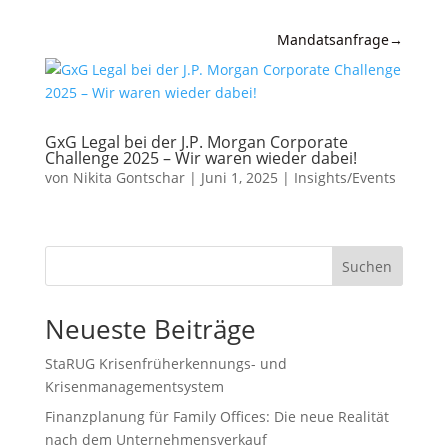
Mandatsanfrage
→
Expertise
News &
GxG Legal bei der J.P. Morgan Corporate
Insights
Challenge 2025 – Wir waren wieder dabei!
von
Nikita Gontschar
|
Juni 1, 2025
|
Insights/Events
Wissen
Referenzen
Suchen
Kanzlei
Neueste Beiträge
Kontakt
StaRUG Krisenfrüherkennungs- und
Krisenmanagementsystem
Finanzplanung für Family Offices: Die neue Realität
nach dem Unternehmensverkauf