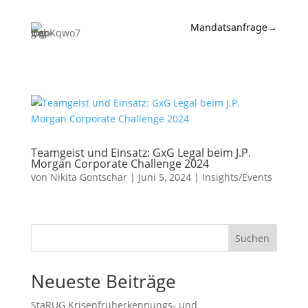
Mandatsanfrage
→
Expertise
News &
Insights
Wissen
Teamgeist und Einsatz: GxG Legal beim J.P.
Morgan Corporate Challenge 2024
Referenzen
von
Nikita Gontschar
|
Juni 5, 2024
|
Insights/Events
Kanzlei
Kontakt
Suchen
Neueste Beiträge
StaRUG Krisenfrüherkennungs- und