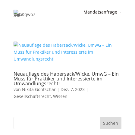
Mandatsanfrage
→
Expertise
News &
Insights
Wissen
Referenzen
Neuauflage des Habersack/Wicke, UmwG – Ein
Muss für Praktiker und Interessierte im
Umwandlungsrecht!
Kanzlei
von
Nikita Gontschar
|
Dez. 7, 2023
|
Gesellschaftsrecht
,
Wissen
Kontakt
Suchen