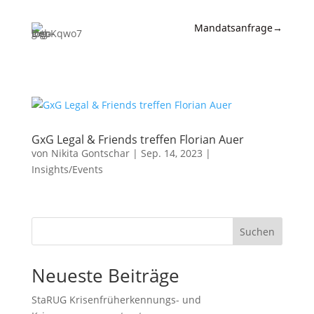
Mandatsanfrage
→
Expertise
News &
Insights
GxG Legal & Friends treffen Florian Auer
Wissen
von
Nikita Gontschar
|
Sep. 14, 2023
|
Referenzen
Insights/Events
Kanzlei
Kontakt
Suchen
Neueste Beiträge
StaRUG Krisenfrüherkennungs- und