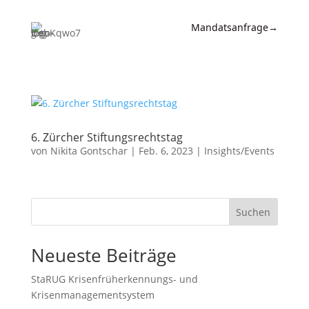
Mandatsanfrage
→
Expertise
News &
Insights
6. Zürcher Stiftungsrechtstag
Wissen
von
Nikita Gontschar
|
Feb. 6, 2023
|
Insights/Events
Referenzen
Kanzlei
Suchen
Kontakt
Neueste Beiträge
StaRUG Krisenfrüherkennungs- und
Krisenmanagementsystem