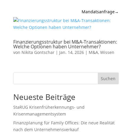
Mandatsanfrage
→
Expertise
News &
Finanzierungsstruktur bei M&A-Transaktionen:
Insights
Welche Optionen haben Unternehmer?
von
Nikita Gontschar
|
Jan. 14, 2026
|
M&A
,
Wissen
Wissen
Referenzen
Suchen
Kanzlei
Neueste Beiträge
Kontakt
StaRUG Krisenfrüherkennungs- und
Krisenmanagementsystem
Finanzplanung für Family Offices: Die neue Realität
nach dem Unternehmensverkauf