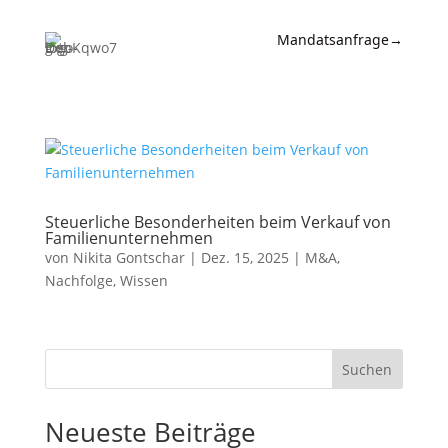
Mandatsanfrage
→
Expertise
News &
Insights
Wissen
Steuerliche Besonderheiten beim Verkauf von
Familienunternehmen
Referenzen
von
Nikita Gontschar
|
Dez. 15, 2025
|
M&A
,
Nachfolge
,
Wissen
Kanzlei
Kontakt
Suchen
Neueste Beiträge