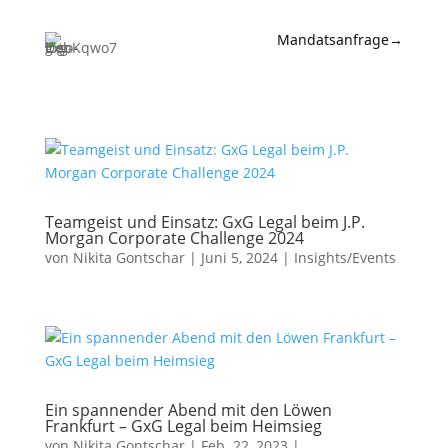
Mandatsanfrage
→
Expertise
News &
Insights
Wissen
Teamgeist und Einsatz: GxG Legal beim J.P.
Morgan Corporate Challenge 2024
Referenzen
von
Nikita Gontschar
|
Juni 5, 2024
|
Insights/Events
Kanzlei
Kontakt
Ein spannender Abend mit den Löwen
Frankfurt – GxG Legal beim Heimsieg
von
Nikita Gontschar
|
Feb. 22, 2023
|