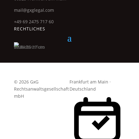
mail@gxglegal.com
+49 69 2475 717 60
RECHTLICHES
© 2026 GxG
Frankfurt am Main ·
Rechtsanwaltsgesellschaft
Deutschland
mbH