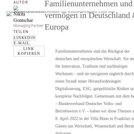
Familienunternehmen und 
AUTOR
Nikita
vermögen in Deutschland
Gontschar
Europa
Managing Partner
TEILEN
LINKEDIN
E-MAIL
LINK
Familienunternehmen sind das Rückgrat der
KOPIEREN
deutschen und europäischen Wirtschaft. Sie st
für Innovation, Tradition und nachhaltiges
Wachstum – und sie navigieren zugleich durch
einen Strauß neuer Herausforderungen:
Digitalisierung, ESG, geopolitische Risiken u
komplexe Nachfolgen. Gemeinsam mit dem
b
– Bundesverband Deutscher Volks- und
Betriebswirte e.V.
– haben wir diese Themen 
8. April 2022 in der Villa Bonn in Frankfurt m
Gästen aus Wirtschaft, Wissenschaft und Bera
diskutiert.