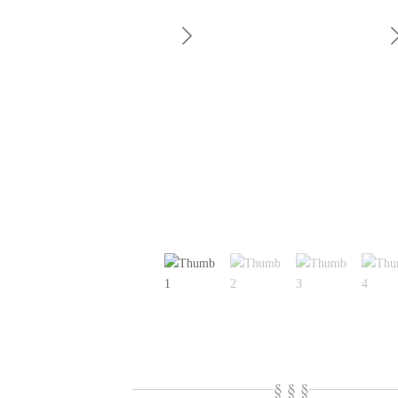
§ § §