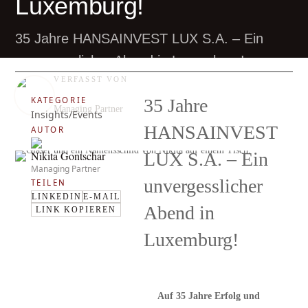
Luxemburg!
35 Jahre HANSAINVEST LUX S.A. – Ein
unvergesslicher Abend in Luxemburg!
VERFASST VON
Nikita Gontschar
KATEGORIE
35 Jahre
Managing Partner
Insights/Events
HANSAINVEST
AUTOR
Nikita Gontschar
LUX S.A. – Ein
Managing Partner
unvergesslicher
TEILEN
LINKEDIN
E-MAIL
Abend in
LINK KOPIEREN
Luxemburg!
Auf 35 Jahre Erfolg und