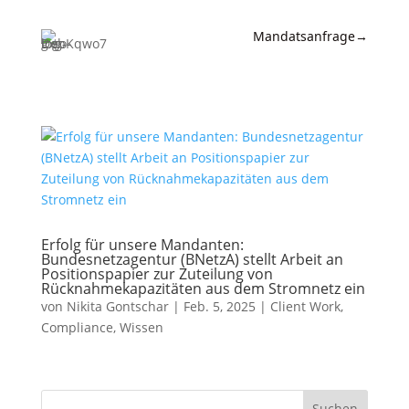
Mandatsanfrage
→
Expertise
News &
Insights
Wissen
Referenzen
Erfolg für unsere Mandanten:
Bundesnetzagentur (BNetzA) stellt Arbeit an
Kanzlei
Positionspapier zur Zuteilung von
Rücknahmekapazitäten aus dem Stromnetz ein
Kontakt
von
Nikita Gontschar
|
Feb. 5, 2025
|
Client Work
,
Compliance
,
Wissen
Suchen