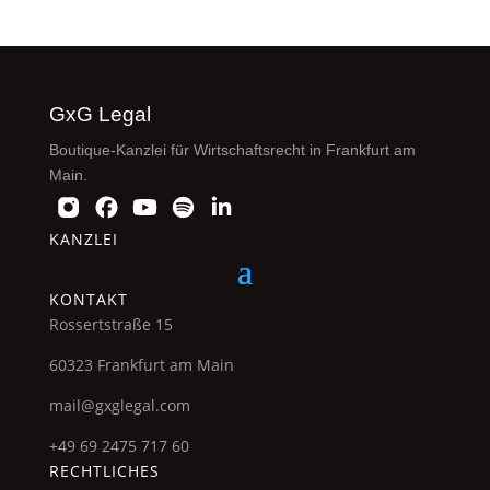
GxG Legal
Boutique-Kanzlei für Wirtschaftsrecht in Frankfurt am
Main.
KANZLEI
KONTAKT
Rossertstraße 15
60323 Frankfurt am Main
mail@gxglegal.com
+49 69 2475 717 60
RECHTLICHES