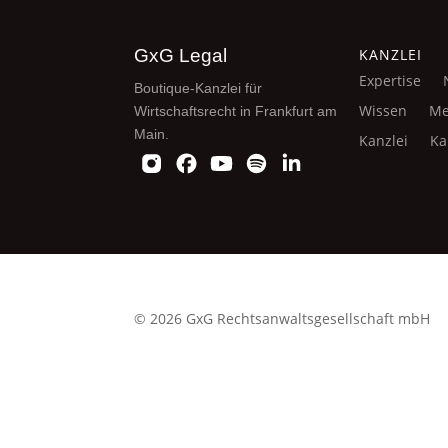
GxG Legal
KANZLEI
Expertise
Boutique-Kanzlei für
Wissen
Me
Wirtschaftsrecht in Frankfurt am
Main.
Kanzlei
Ka
© 2026 GxG Rechtsanwaltsgesellschaft mbH