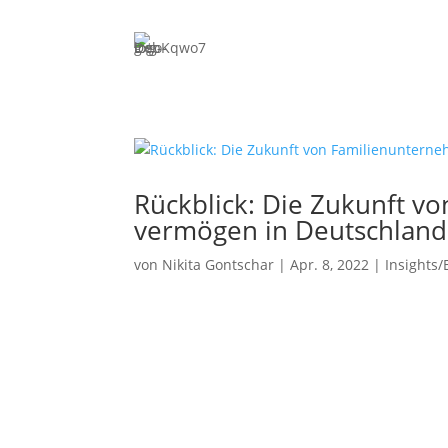
Expertise
Merge
Unterneh
bis zum 
Priva
Investit
ESOP/VS
Rückblick: Die Zukunft v
and-Build
vermögen in Deutschland
Fina
von
Nikita Gontschar
|
Apr. 8, 2022
|
Insights/
Bankaufsi
Erlaubni
Proz
Rechtsstr
Unterneh
Priva