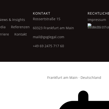
KONTAKT
RECHTLICH
Rossertstraße 15
News & Insights
Impressum
dia
Referenzen
60323 Frankfurt am Main
rriere
Kontakt
mail@gxglegal.com
+49 69 2475 717 60
Frankfurt am Main · Deutschland