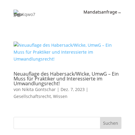
Mandatsanfrage
→
Expertise
News &
Insights
Wissen
Referenzen
Neuauflage des Habersack/Wicke, UmwG – Ein
Muss für Praktiker und Interessierte im
Umwandlungsrecht!
Kanzlei
von
Nikita Gontschar
|
Dez. 7, 2023
|
Gesellschaftsrecht
,
Wissen
Kontakt
Suchen