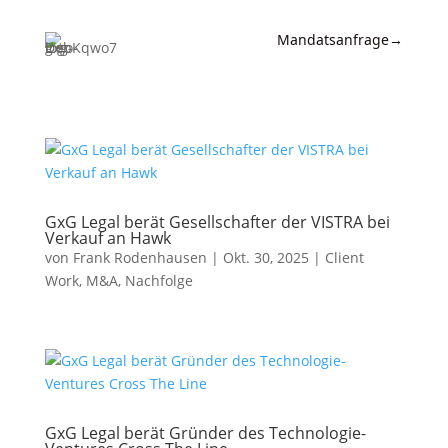
Mandatsanfrage
→
Expertise
News &
Insights
Wissen
GxG Legal berät Gesellschafter der VISTRA bei
Verkauf an Hawk
Referenzen
von
Frank Rodenhausen
|
Okt. 30, 2025
|
Client
Work
,
M&A
,
Nachfolge
Kanzlei
Kontakt
GxG Legal berät Gründer des Technologie-