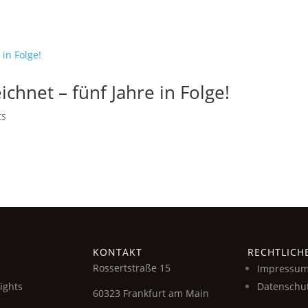
chnet – fünf Jahre in Folge!
ts
KONTAKT
RECHTLICH
Rossertstraße 15
Impressu
ights
Datenschu
60323 Frankfurt am Main