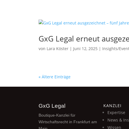
GxG Legal erneut ausgezei
von
Lara Köster
|
Juni 12, 2025
|
Insights/Even
« Ältere Einträge
GxG Legal
KANZLEI
Expertise
Boutique-Kanzlei für
News & Ins
Wirtschaftsrecht in Frankfurt am
Wissen
Main.