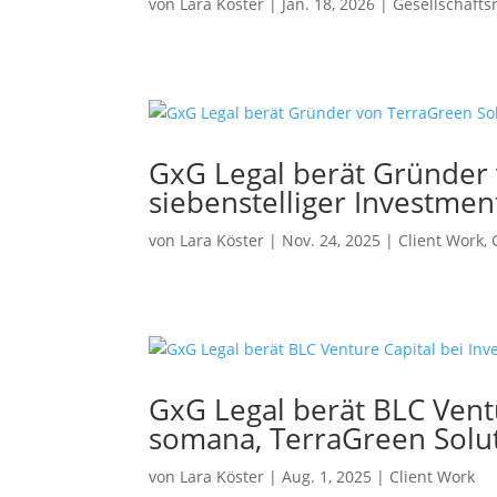
von
Lara Köster
|
Jan. 18, 2026
|
Gesellschafts
UHNWIs, 
Familien
Vermögen
Akqui
Buy-
Entrepren
Buy-and-
GxG Legal berät Gründer
siebenstelliger Investme
Pro 
Beratung
gemeinnü
von
Lara Köster
|
Nov. 24, 2025
|
Client Work
,
Stiftunge
GxG Legal berät BLC Ventu
somana, TerraGreen Solu
von
Lara Köster
|
Aug. 1, 2025
|
Client Work