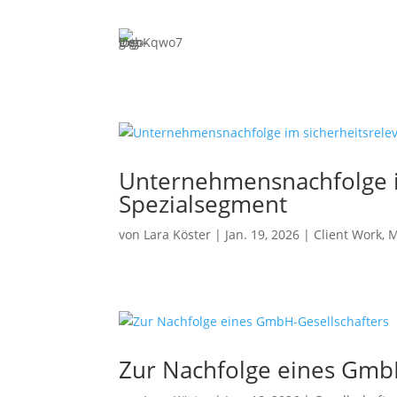
Expertise
Merge
Unterneh
bis zum 
Priva
Investit
ESOP/VS
Unternehmensnachfolge i
and-Build
Spezialsegment
Fina
von
Lara Köster
|
Jan. 19, 2026
|
Client Work
,
Bankaufsi
Erlaubni
Proz
Rechtsstr
Unterneh
Zur Nachfolge eines GmbH
Priva