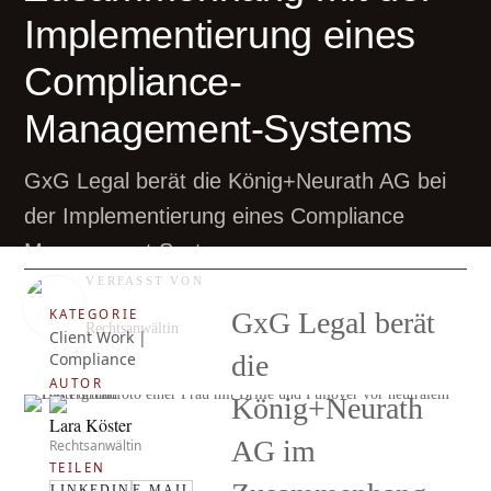
Implementierung eines
Compliance-
Management-Systems
GxG Legal berät die König+Neurath AG bei
der Implementierung eines Compliance
Management Systems.
VERFASST VON
Lara Köster
KATEGORIE
GxG Legal berät
Rechtsanwältin
Client Work |
Compliance
die
AUTOR
König+Neurath
Lara Köster
AG im
Rechtsanwältin
TEILEN
LINKEDIN
E-MAIL