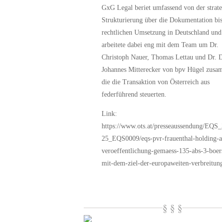
GxG Legal beriet umfassend von der strat
Strukturierung über die Dokumentation bis
rechtlichen Umsetzung in Deutschland und
arbeitete dabei eng mit dem Team um Dr.
Christoph Nauer, Thomas Lettau und Dr. D
Johannes Mitterecker von bpv Hügel zusa
die die Transaktion von Österreich aus
federführend steuerten.
Link:
https://www.ots.at/presseaussendung/EQS
25_EQS0009/eqs-pvr-frauenthal-holding-a
veroeffentlichung-gemaess-135-abs-3-boer
mit-dem-ziel-der-europaweiten-verbreitun
§ § §