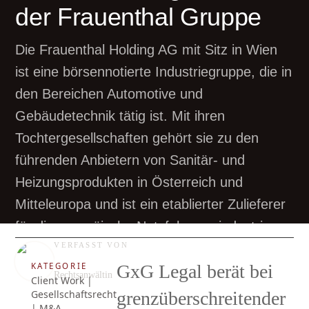
der Frauenthal Gruppe
Die Frauenthal Holding AG mit Sitz in Wien
ist eine börsennotierte Industriegruppe, die in
den Bereichen Automotive und
Gebäudetechnik tätig ist. Mit ihren
Tochtergesellschaften gehört sie zu den
führenden Anbietern von Sanitär- und
Heizungsprodukten in Österreich und
Mitteleuropa und ist ein etablierter Zulieferer
für die europäische Nutzfahrzeugindustrie.
VERFASST VON
Carina Bennek
KATEGORIE
GxG Legal berät bei
Rechtsanwältin
Client Work |
Gesellschaftsrecht
grenzüberschreitender
| M&A