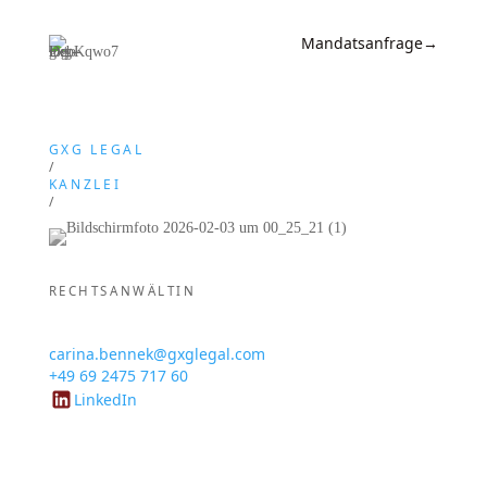
Mandatsanfrage
→
Expertise
News &
GXG LEGAL
/
Insights
KANZLEI
/
Wissen
CARINA BENNEK
Referenzen
RECHTSANWÄLTIN
Carina Bennek
Kanzlei
carina.bennek@gxglegal.com
Kontakt
+49 69 2475 717 60
LinkedIn