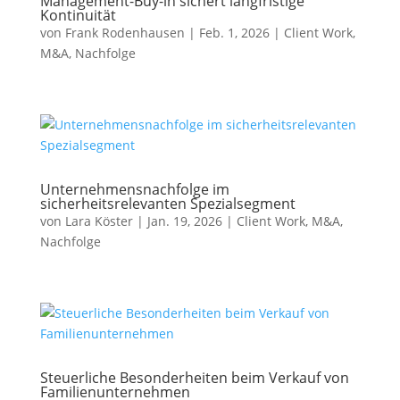
Management-Buy-in sichert langfristige
Kontinuität
von
Frank Rodenhausen
|
Feb. 1, 2026
|
Client Work
,
M&A
,
Nachfolge
Unternehmensnachfolge im
sicherheitsrelevanten Spezialsegment
von
Lara Köster
|
Jan. 19, 2026
|
Client Work
,
M&A
,
Nachfolge
Steuerliche Besonderheiten beim Verkauf von
Familienunternehmen