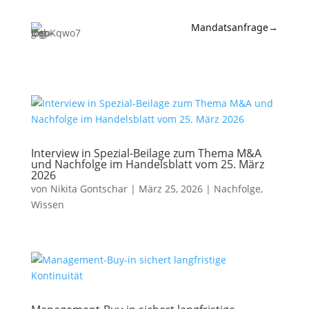
Mandatsanfrage
→
Expertise
News &
Insights
Wissen
Interview in Spezial-Beilage zum Thema M&A
und Nachfolge im Handelsblatt vom 25. März
Referenzen
2026
von
Nikita Gontschar
|
März 25, 2026
|
Nachfolge
,
Kanzlei
Wissen
Kontakt