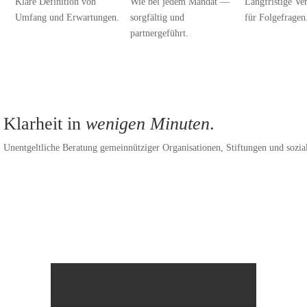
Klare Definition von
Wie bei jedem Mandat —
Langfristige Ve
Umfang und Erwartungen.
sorgfältig und
für Folgefragen
partnergeführt.
Klarheit in
wenigen Minuten
.
Unentgeltliche Beratung gemeinnütziger Organisationen, Stiftungen und soziale