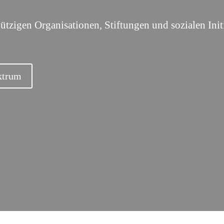
.
Family Office, Wegzug,
Zukunft sichern durch Übergabe, Ex
verfassung,
Readiness
sstrukturierung
ützigen Organisationen, Stiftungen und sozialen Init
sition, Unternehmenskauf,
Joint Ventures
Side
Strategische Partnerschaften &
eurship trough Acquisition,
Kooperationen
Build, Add-ons
ktrum
Bono
sdienstleistungen für
tzige Organisationen,
n und soziale Projekte