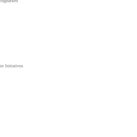
rfügbarkeit
.
r Initiativen.