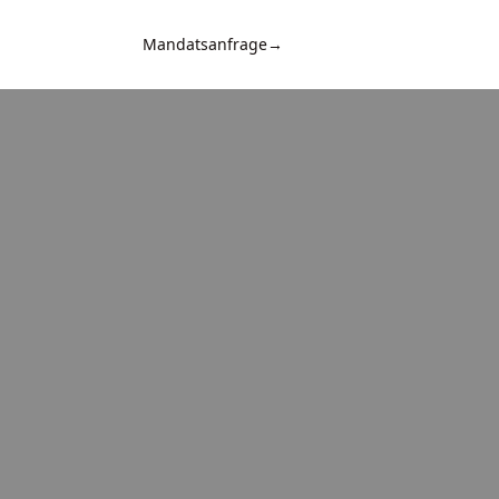
Mandatsanfrage
→
Kontakt
d
n,
,