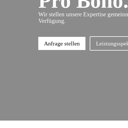
Pro Bono
UHNWIs, 
Familien
Vermögen
Wir stellen unsere Expertise gemeinn
Verfügung.
Akqui
Buy-
Entrepren
Buy-and-
Anfrage stellen
Leistungsspe
Pro 
Beratung
gemeinnü
Stiftunge