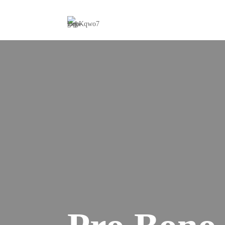
Expertise
Merge
Unterneh
bis zum 
Priva
Investit
ESOP/VS
and-Build
Fina
Bankaufsi
Erlaubni
Proz
Rechtsstr
Unterneh
Priva