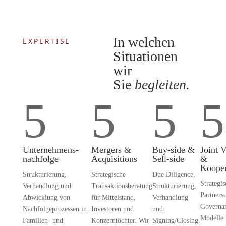
In welchen
EXPERTISE
Situationen
wir
Sie
begleiten.
5
5
5
5
Unternehmens­
Mergers &
Buy-side &
Joint 
nachfolge
Acquisitions
Sell-side
&
Kooper
Strukturierung,
Strategische
Due Diligence,
Strategis
Verhandlung und
Transaktionsberatung
Strukturierung,
Partnersc
Abwicklung von
für Mittelstand,
Verhandlung
Governa
Nachfolgeprozessen in
Investoren und
und
Modelle 
Familien- und
Konzerntöchter. Wir
Signing/Closing.