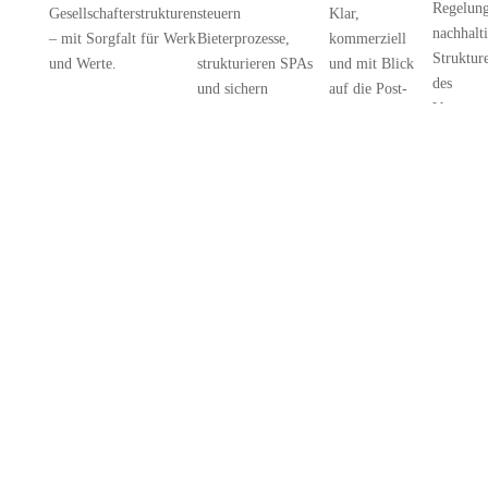
Regelung
Gesellschafterstrukturen
steuern
Klar,
nachhalt
– mit Sorgfalt für Werk
Bieterprozesse,
kommerziell
Strukture
und Werte.
strukturieren SPAs
und mit Blick
des
und sichern
auf die Post-
Vertragss
Haftungspositionen.
Merger-Realität.
Mandat besprechen →
Mandat
Mandat besprechen
Mandat
besprec
→
besprechen →
UNSER ANSATZ
Rechtlich präzise.
Unternehmerisch
gedacht.